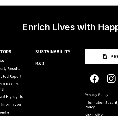
Enrich Lives with Hap
STORS
SUSTAINABILITY
ews
R&D
erly Results
rated Report
cial Results
ing
Privacy Policy
cial Highlights
Information Securit
 Information
Policy
lendar
Site Policy