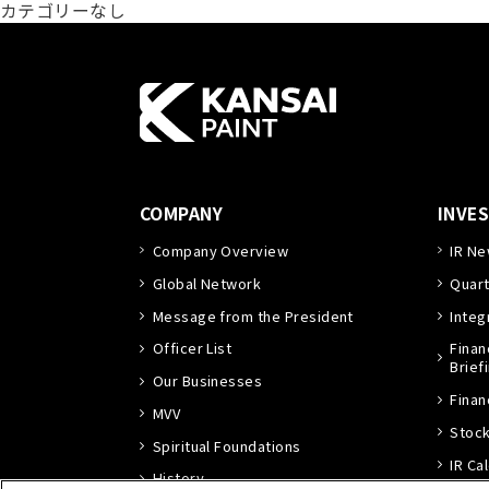
カテゴリーなし
COMPANY
INVE
Company Overview
IR N
Global Network
Quart
Message from the President
Integ
Officer List
Finan
Brief
Our Businesses
Finan
MVV
Stock
Spiritual Foundations
IR Ca
History