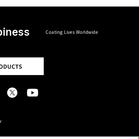
piness
Coating Lives Worldwide
y