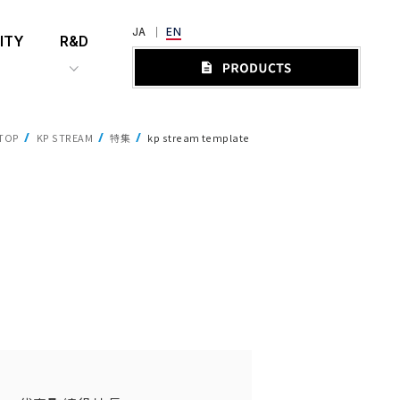
JA
EN
ITY
R&D
TOP
KP STREAM
特集
kp stream template