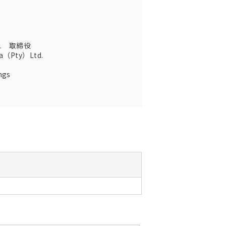
Ltd. 取締役
ica（Pty）Ltd.
ngs